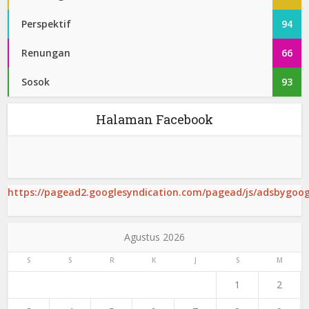
Perspektif
94
Renungan
66
Sosok
93
Halaman Facebook
https://pagead2.googlesyndication.com/pagead/js/adsbygoogl
Agustus 2026
S
S
R
K
J
S
M
1
2