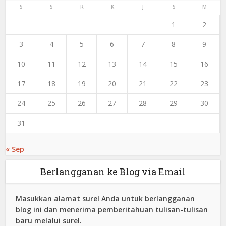
S
S
R
K
J
S
M
1
2
3
4
5
6
7
8
9
10
11
12
13
14
15
16
17
18
19
20
21
22
23
24
25
26
27
28
29
30
31
« Sep
Berlangganan ke Blog via Email
Masukkan alamat surel Anda untuk berlangganan
blog ini dan menerima pemberitahuan tulisan-tulisan
baru melalui surel.