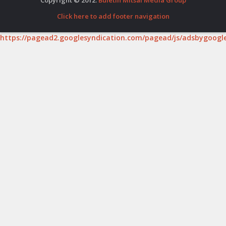
Click here to add footer navigation
https://pagead2.googlesyndication.com/pagead/js/adsbygoogle