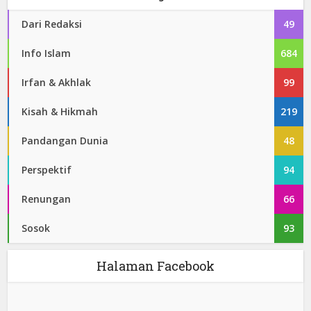
Dari Redaksi
49
Info Islam
684
Irfan & Akhlak
99
Kisah & Hikmah
219
Pandangan Dunia
48
Perspektif
94
Renungan
66
Sosok
93
Halaman Facebook