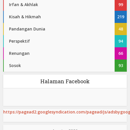
Irfan & Akhlak
99
Kisah & Hikmah
219
Pandangan Dunia
48
Perspektif
94
Renungan
66
Sosok
93
Halaman Facebook
https://pagead2.googlesyndication.com/pagead/js/adsbygoogl