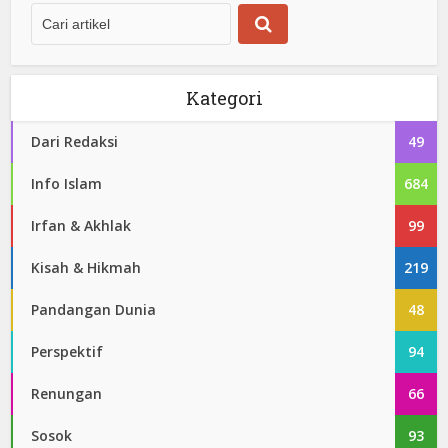
Kategori
Dari Redaksi
49
Info Islam
684
Irfan & Akhlak
99
Kisah & Hikmah
219
Pandangan Dunia
48
Perspektif
94
Renungan
66
Sosok
93