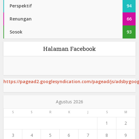
Perspektif
94
Renungan
66
Sosok
93
Halaman Facebook
https://pagead2.googlesyndication.com/pagead/js/adsbygoogl
Agustus 2026
S
S
R
K
J
S
M
1
2
3
4
5
6
7
8
9