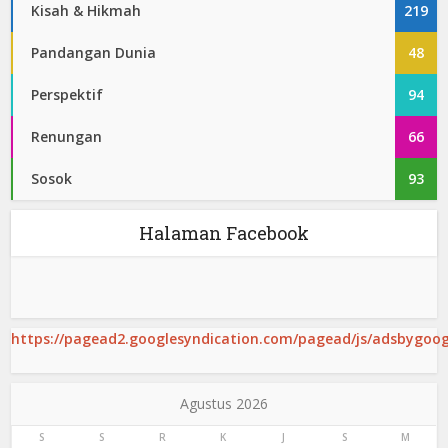
Kisah & Hikmah
219
Pandangan Dunia
48
Perspektif
94
Renungan
66
Sosok
93
Halaman Facebook
https://pagead2.googlesyndication.com/pagead/js/adsbygoogl
Agustus 2026
S
S
R
K
J
S
M