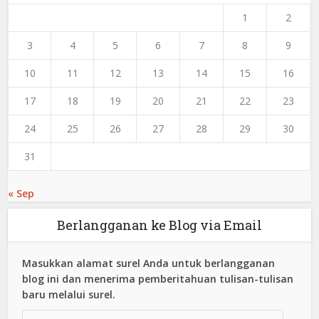
1
2
3
4
5
6
7
8
9
10
11
12
13
14
15
16
17
18
19
20
21
22
23
24
25
26
27
28
29
30
31
« Sep
Berlangganan ke Blog via Email
Masukkan alamat surel Anda untuk berlangganan
blog ini dan menerima pemberitahuan tulisan-tulisan
baru melalui surel.
Alamat