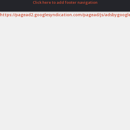
Click here to add footer navigation
https://pagead2.googlesyndication.com/pagead/js/adsbygoogle