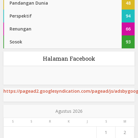
Pandangan Dunia
48
Perspektif
94
Renungan
66
Sosok
93
Halaman Facebook
https://pagead2.googlesyndication.com/pagead/js/adsbygoogl
Agustus 2026
S
S
R
K
J
S
M
1
2