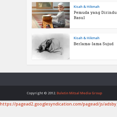
Kisah & Hikmah
Pemuda yang Dirind
Rasul
Kisah & Hikmah
Berlama-lama Sujud
Copyright © 2012.
Buletin Mitsal Media Group
https://pagead2.googlesyndication.com/pagead/js/adsby