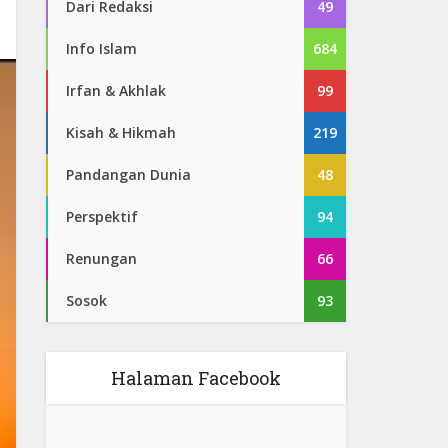
Dari Redaksi
49
Info Islam
684
Irfan & Akhlak
99
Kisah & Hikmah
219
Pandangan Dunia
48
Perspektif
94
Renungan
66
Sosok
93
Halaman Facebook