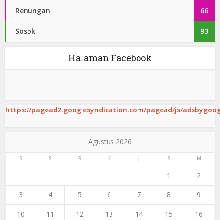
Renungan
66
Sosok
93
Halaman Facebook
https://pagead2.googlesyndication.com/pagead/js/adsbygoogl
Agustus 2026
S
S
R
K
J
S
M
1
2
3
4
5
6
7
8
9
10
11
12
13
14
15
16