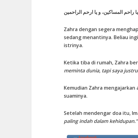
 يا راحم المساكين، و يا ارحم الراحمين
Zahra dengan segera menghapal
sedang menantinya. Beliau ing
istrinya.
Ketika tiba di rumah, Zahra be
meminta dunia, tapi saya justr
Kemudian Zahra mengajarkan 
suaminya.
Setelah mendengar doa itu, Im
paling indah dalam kehidupan.”