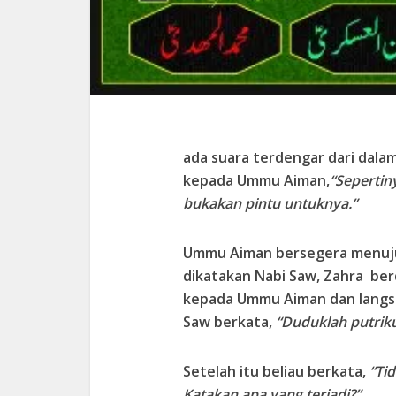
ada suara terdengar dari dal
kepada Ummu Aiman,
“Sepertin
bukakan pintu untuknya.”
Ummu Aiman bersegera menuju
dikatakan Nabi Saw, Zahra berd
kepada Ummu Aiman dan langsu
Saw berkata,
“Duduklah putriku
Setelah itu beliau berkata,
“Tid
Katakan apa yang terjadi?”