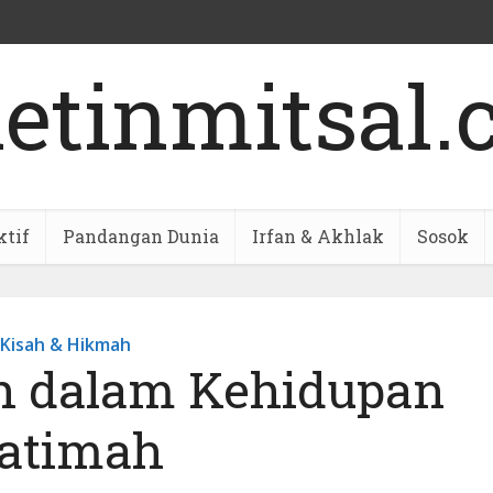
ktif
Pandangan Dunia
Irfan & Akhlak
Sosok
Kisah & Hikmah
h dalam Kehidupan
atimah