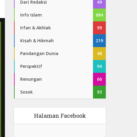
Dari Redaksi
49
Info Islam
684
Irfan & Akhlak
99
Kisah & Hikmah
219
Pandangan Dunia
48
Perspektif
94
Renungan
66
Sosok
93
Halaman Facebook