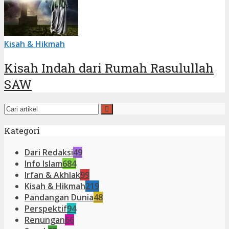
Kisah & Hikmah
Kisah Indah dari Rumah Rasulullah
SAW
Kategori
Dari Redaksi
49
Info Islam
684
Irfan & Akhlak
99
Kisah & Hikmah
219
Pandangan Dunia
48
Perspektif
94
Renungan
66