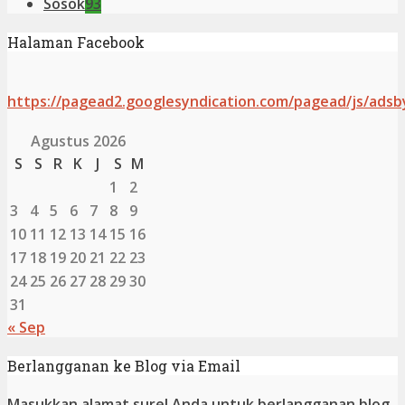
Sosok
93
Halaman Facebook
https://pagead2.googlesyndication.com/pagead/js/adsb
Agustus 2026
S
S
R
K
J
S
M
1
2
3
4
5
6
7
8
9
10
11
12
13
14
15
16
17
18
19
20
21
22
23
24
25
26
27
28
29
30
31
« Sep
Berlangganan ke Blog via Email
Masukkan alamat surel Anda untuk berlangganan blog