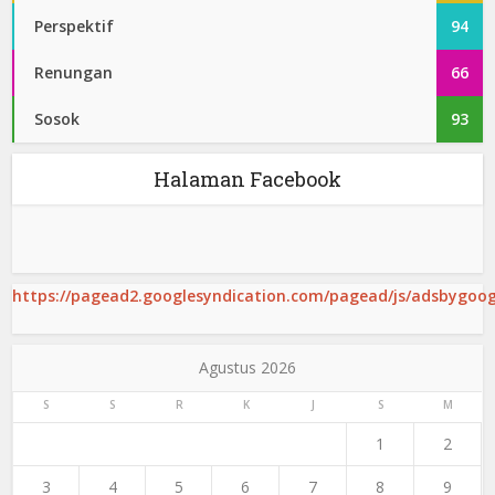
Perspektif
94
Renungan
66
Sosok
93
Halaman Facebook
https://pagead2.googlesyndication.com/pagead/js/adsbygoogl
Agustus 2026
S
S
R
K
J
S
M
1
2
3
4
5
6
7
8
9