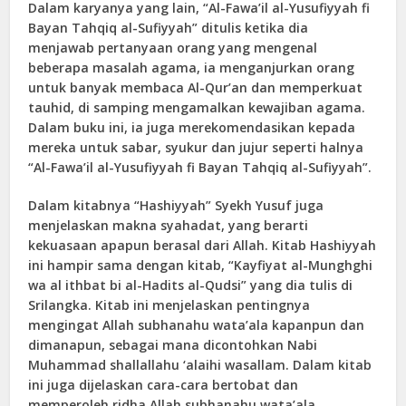
Dalam karyanya yang lain, “Al-Fawa’il al-Yusufiyyah fi
Bayan Tahqiq al-Sufiyyah” ditulis ketika dia
menjawab pertanyaan orang yang mengenal
beberapa masalah agama, ia menganjurkan orang
untuk banyak membaca Al-Qur’an dan memperkuat
tauhid, di samping mengamalkan kewajiban agama.
Dalam buku ini, ia juga merekomendasikan kepada
mereka untuk sabar, syukur dan jujur seperti halnya
“Al-Fawa’il al-Yusufiyyah fi Bayan Tahqiq al-Sufiyyah”.
Dalam kitabnya “Hashiyyah” Syekh Yusuf juga
menjelaskan makna syahadat, yang berarti
kekuasaan apapun berasal dari Allah. Kitab Hashiyyah
ini hampir sama dengan kitab, “Kayfiyat al-Munghghi
wa al ithbat bi al-Hadits al-Qudsi” yang dia tulis di
Srilangka. Kitab ini menjelaskan pentingnya
mengingat Allah subhanahu wata’ala kapanpun dan
dimanapun, sebagai mana dicontohkan Nabi
Muhammad shallallahu ‘alaihi wasallam. Dalam kitab
ini juga dijelaskan cara-cara bertobat dan
memperoleh ridha Allah subhanahu wata’ala.