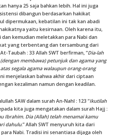
an hanya 25 saja bahkan lebih. Hal ini juga
sistensi dibangun berdasarkan hakikat
ul dipermukaan, kebatilan ini tak kan abadi
akikatnya yaitu kesirnaan. Oleh karena itu,
i dan kemudian meletakkan para Nabi dan
ikat yang terbentang dan tersambung dari
 At-Taubah : 33 Allah SWT berfirman, “
Dia-lah
a (dengan membawa) petunjuk dan agama yang
atas segala agama walaupun orang-orang
 ini menjelaskan bahwa akhir dari ciptaan
 dengan kezaliman namun dengan keadilan.
ullah SAW dalam surah An-Nahl : 123 “
Ikutilah
kepada kita juga mengatakan dalam surah Hajj :
mu Ibrahim. Dia (Allah) telah menamai kamu
ri dahulu
.” Allah SWT menyuruh kita dari
para Nabi. Tradisi ini senantiasa dijaga oleh