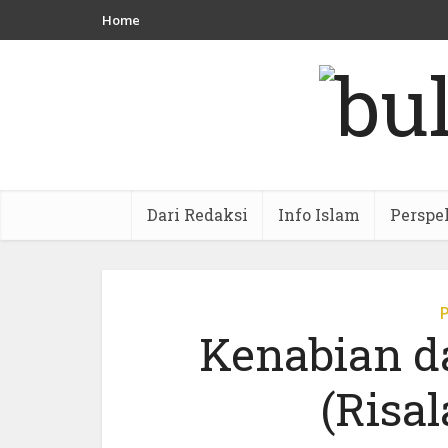
Home
Dari Redaksi
Info Islam
Perspe
Kenabian d
(Risal