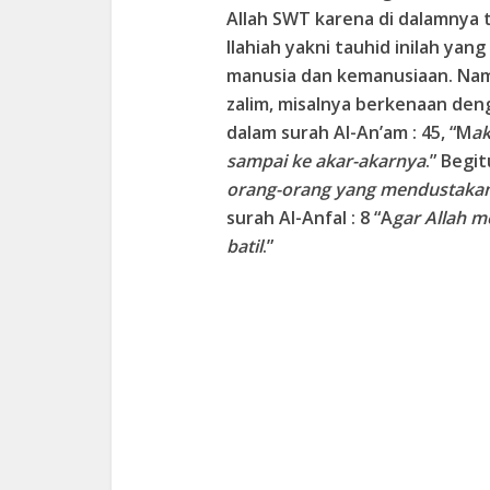
Allah SWT karena di dalamnya 
Ilahiah yakni tauhid inilah ya
manusia dan kemanusiaan. Nam
zalim, misalnya berkenaan den
dalam surah Al-An’am : 45, “M
ak
sampai ke akar-akarnya
.” Begit
orang-orang yang mendustakan
surah Al-Anfal : 8 “A
gar Allah 
batil
.”