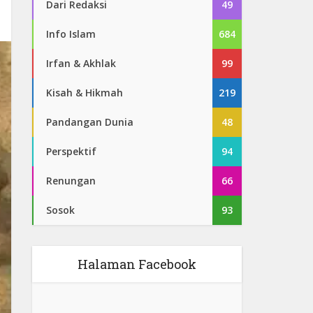
Dari Redaksi
49
Info Islam
684
Irfan & Akhlak
99
Kisah & Hikmah
219
Pandangan Dunia
48
Perspektif
94
Renungan
66
Sosok
93
Halaman Facebook