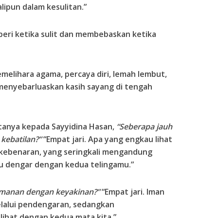
lipun dalam kesulitan.”
ri ketika sulit dan membebaskan ketika
melihara agama, percaya diri, lemah lembut,
menyebarluaskan kasih sayang di tengah
rtanya kepada Sayyidina Hasan,
“Seberapa jauh
kebatilan?”
“Empat jari. Apa yang engkau lihat
kebenaran, yang seringkali mengandung
au dengar dengan kedua telingamu.”
eimanan dengan keyakinan?”
“Empat jari. Iman
elalui pendengaran, sedangkan
lihat dengan kedua mata kita.”