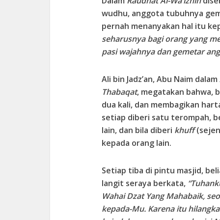
Dalam
Raudhat Al-Wa’izhin
dise
wudhu, anggota tubuhnya geme
pernah menanyakan hal itu kep
seharusnya bagi orang yang me
pasi wajahnya dan gemetar ang
Ali bin Jadz’an, Abu Naim dalam
Thabaqat
, megatakan bahwa, b
dua kali, dan membagikan harta
setiap diberi satu terompah, 
lain, dan bila diberi
khuff
(sejen
kepada orang lain.
Setiap tiba di pintu masjid, b
langit seraya berkata,
“Tuhanku
Wahai Dzat Yang Mahabaik, se
kepada-Mu. Karena itu hilang