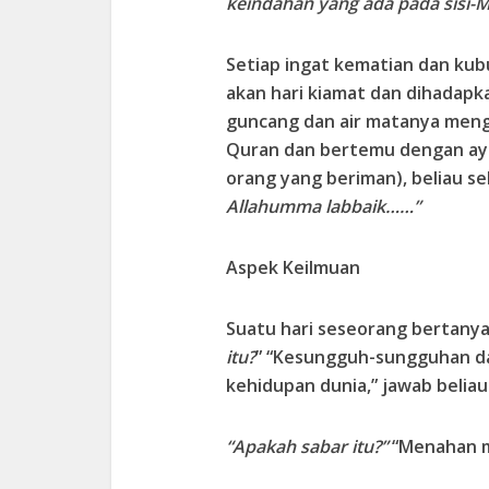
keindahan yang ada pada sisi-
Setiap ingat kematian dan kubu
akan hari kiamat dan dihadapk
guncang dan air matanya menga
Quran dan bertemu dengan ay
orang yang beriman), beliau s
Allahumma labbaik……”
Aspek Keilmuan
Suatu hari seseorang bertanya
itu?
” “Kesungguh-sungguhan da
kehidupan dunia,” jawab beliau
“Apakah sabar itu?”
“Menahan ma