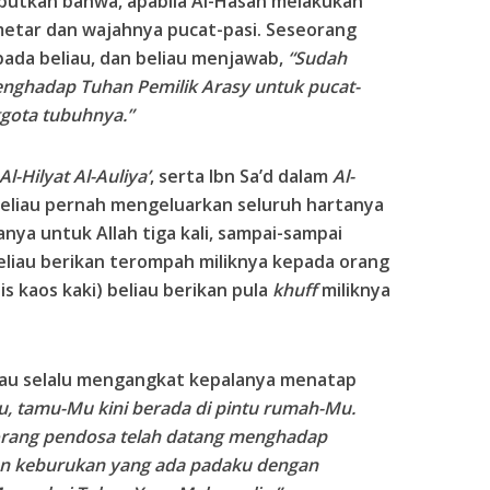
butkan bahwa, apabila Al-Hasan melakukan
tar dan wajahnya pucat-pasi. Seseorang
ada beliau, dan beliau menjawab,
“Sudah
nghadap Tuhan Pemilik Arasy untuk pucat-
gota tubuhnya.”
Al-Hilyat Al-Auliya’
, serta Ibn Sa’d dalam
Al-
eliau pernah mengeluarkan seluruh hartanya
nya untuk Allah tiga kali, sampai-sampai
beliau berikan terompah miliknya kepada orang
is kaos kaki) beliau berikan pula
khuff
miliknya
eliau selalu mengangkat kepalanya menatap
, tamu-Mu kini berada di pintu rumah-Mu.
orang pendosa telah datang menghadap
kan keburukan yang ada padaku dengan