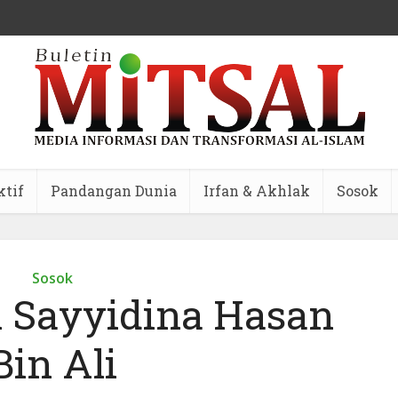
ktif
Pandangan Dunia
Irfan & Akhlak
Sosok
Sosok
n Sayyidina Hasan
Bin Ali