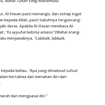
Mu, wahai Tuhan Yang Mahamulia.”
r, Al-Hasan pasti menangis, dan setiap ingat
an kepada Allah, pasti tubuhnya terguncang-
lir deras. Apabila Al-Hasan membaca Al-
at,
‘Ya ayyuhal ladzina amanu”
(Wahai orang-
elalu menjawabnya,
“Labbaik, labbaik,
 kepada beliau,
“Apa yang dimaksud zuhud
lam bertakwa dan menahan diri dari
.
rah dan menguasai diri.”