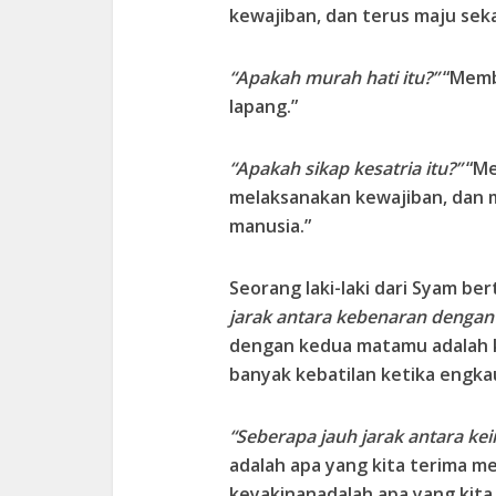
kewajiban, dan terus maju seka
“Apakah murah hati itu?”
“Membe
lapang.”
“Apakah sikap kesatria itu?”
“Me
melaksanakan kewajiban, dan 
manusia.”
Seorang laki-laki dari Syam be
jarak antara kebenaran dengan 
dengan kedua matamu adalah 
banyak kebatilan ketika engk
“Seberapa jauh jarak antara k
adalah apa yang kita terima m
keyakinanadalah apa yang kita 