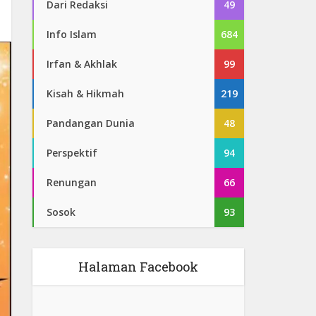
Dari Redaksi
49
Info Islam
684
Irfan & Akhlak
99
Kisah & Hikmah
219
Pandangan Dunia
48
Perspektif
94
Renungan
66
Sosok
93
Halaman Facebook