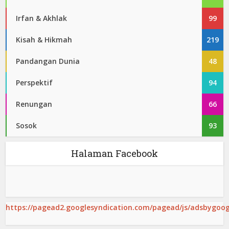
Irfan & Akhlak
99
Kisah & Hikmah
219
Pandangan Dunia
48
Perspektif
94
Renungan
66
Sosok
93
Halaman Facebook
https://pagead2.googlesyndication.com/pagead/js/adsbygoogl