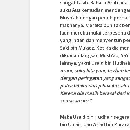
sangat fasih. Bahasa Arab adal
suku Aus kemudian mendengark
Mush’ab dengan penuh perha
maknanya. Mereka pun tak bers
laun mereka mulai terpesona d
yang indah dan menyentuh per
Sa’d bin Mu’adz. Ketika dia m
dikumandangkan Mush’ab, Sa’
lainnya, yakni Usaid bin Hudhai
orang suku kita yang berhati l
dengan peringatan yang sangat
putra bibiku dari pihak ibu, ak
Karena dia masih berasal dari 
semacam itu.”.
Maka Usaid bin Hudhair seger
bin Umair, dan As’ad bin Zura