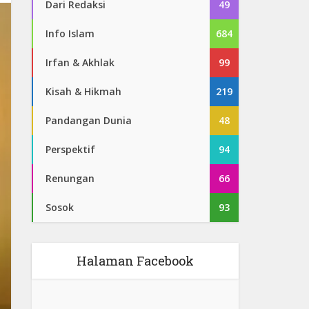
Dari Redaksi
49
Info Islam
684
Irfan & Akhlak
99
Kisah & Hikmah
219
Pandangan Dunia
48
Perspektif
94
Renungan
66
Sosok
93
Halaman Facebook