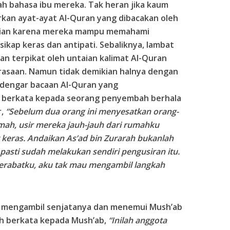
ah bahasa ibu mereka. Tak heran jika kaum
an ayat-ayat Al-Quran yang dibacakan oleh
tian karena mereka mampu memahami
ikap keras dan antipati. Sebaliknya, lambat
an terpikat oleh untaian kalimat Al-Quran
asaan. Namun tidak demikian halnya dengan
endengar bacaan Al-Quran yang
d berkata kepada seorang penyembah berhala
r,
“Sebelum dua orang ini menyesatkan orang-
emah, usir mereka jauh-jauh dari rumahku
 keras. Andaikan As’ad bin Zurarah bukanlah
u pasti sudah melakukan sendiri pengusiran itu.
kerabatku, aku tak mau mengambil langkah
a mengambil senjatanya dan menemui Mush’ab
rah berkata kepada Mush’ab,
“Inilah anggota