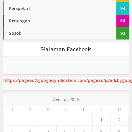
Perspektif
94
Renungan
66
Sosok
93
Halaman Facebook
https://pagead2.googlesyndication.com/pagead/js/adsbygoogl
Agustus 2026
S
S
R
K
J
S
M
1
2
3
4
5
6
7
8
9