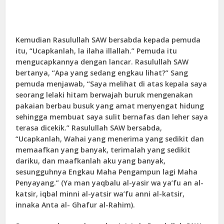
Kemudian Rasulullah SAW bersabda kepada pemuda
itu, “Ucapkanlah, la ilaha illallah.” Pemuda itu
mengucapkannya dengan lancar. Rasulullah SAW
bertanya, “Apa yang sedang engkau lihat?” Sang
pemuda menjawab, “Saya melihat di atas kepala saya
seorang lelaki hitam berwajah buruk mengenakan
pakaian berbau busuk yang amat menyengat hidung
sehingga membuat saya sulit bernafas dan leher saya
terasa dicekik.” Rasulullah SAW bersabda,
“Ucapkanlah, Wahai yang menerima yang sedikit dan
memaafkan yang banyak, terimalah yang sedikit
dariku, dan maafkanlah aku yang banyak,
sesungguhnya Engkau Maha Pengampun lagi Maha
Penyayang.” (Ya man yaqbalu al-yasir wa ya’fu an al-
katsir, iqbal minni al-yatsir wa’fu anni al-katsir,
innaka Anta al- Ghafur al-Rahim).