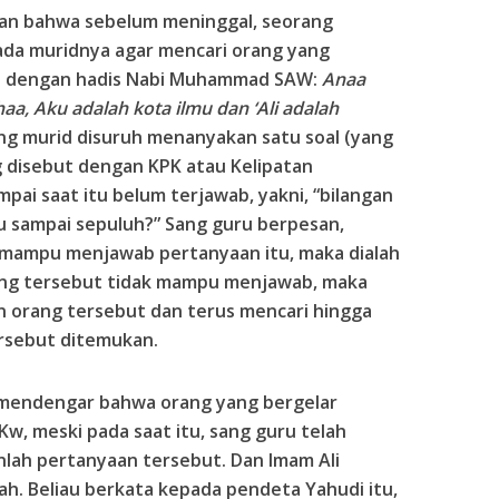
kan bahwa sebelum meninggal, seorang
da muridnya agar mencari orang yang
uai dengan hadis Nabi Muhammad SAW:
Anaa
uhaa, Aku adalah kota ilmu dan ‘Ali adalah
ang murid disuruh menanyakan satu soal (yang
g disebut dengan KPK atau Kelipatan
pai saat itu belum terjawab, yakni, “bilangan
u sampai sepuluh?” Sang guru berpesan,
 mampu menjawab pertanyaan itu, maka dialah
orang tersebut tidak mampu menjawab, maka
n orang tersebut dan terus mencari hingga
rsebut ditemukan.
d mendengar bahwa orang yang bergelar
 Kw, meski pada saat itu, sang guru telah
nlah pertanyaan tersebut. Dan Imam Ali
. Beliau berkata kepada pendeta Yahudi itu,