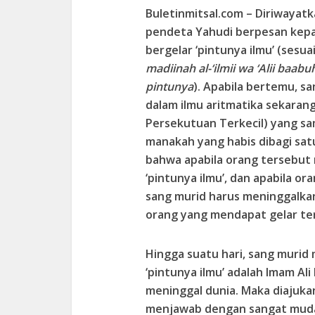
Buletinmitsal.com –
Diriwayat
pendeta Yahudi berpesan kepa
bergelar ‘pintunya ilmu’ (ses
madiinah al-‘ilmii wa ‘Alii baab
pintunya
). Apabila bertemu, s
dalam ilmu aritmatika sekaran
Persekutuan Terkecil) yang sam
manakah yang habis dibagi sat
bahwa apabila orang tersebut
‘pintunya ilmu’, dan apabila 
sang murid harus meninggalka
orang yang mendapat gelar te
Hingga suatu hari, sang muri
‘pintunya ilmu’ adalah Imam Ali
meninggal dunia. Maka diajuka
menjawab dengan sangat mudah