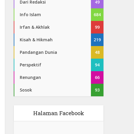
Dari Redaksi
49
Info Islam
684
Irfan & Akhlak
99
Kisah & Hikmah
219
Pandangan Dunia
48
Perspektif
94
Renungan
66
Sosok
93
Halaman Facebook