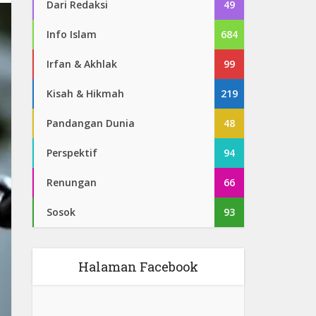
Dari Redaksi
49
Info Islam
684
Irfan & Akhlak
99
Kisah & Hikmah
219
Pandangan Dunia
48
Perspektif
94
Renungan
66
Sosok
93
Halaman Facebook