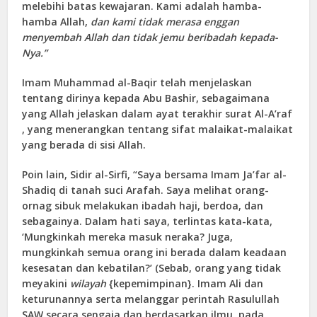
melebihi batas kewajaran. Kami adalah hamba-
hamba Allah,
dan kami tidak merasa enggan
menyembah Allah dan tidak jemu beribadah kepada-
Nya.”
Imam Muhammad al-Baqir telah menjelaskan
tentang dirinya kepada Abu Bashir, sebagaimana
yang Allah jelaskan dalam ayat terakhir surat Al-A’raf
, yang menerangkan tentang sifat malaikat-malaikat
yang berada di sisi Allah.
Poin lain, Sidir al-Sirfi, “Saya bersama Imam Ja’far al-
Shadiq di tanah suci Arafah. Saya melihat orang-
ornag sibuk melakukan ibadah haji, berdoa, dan
sebagainya. Dalam hati saya, terlintas kata-kata,
‘Mungkinkah mereka masuk neraka? Juga,
mungkinkah semua orang ini berada dalam keadaan
kesesatan dan kebatilan?’ (Sebab, orang yang tidak
meyakini
wilayah
{kepemimpinan}. Imam Ali dan
keturunannya serta melanggar perintah Rasulullah
SAW secara sengaja dan berdasarkan ilmu, pada