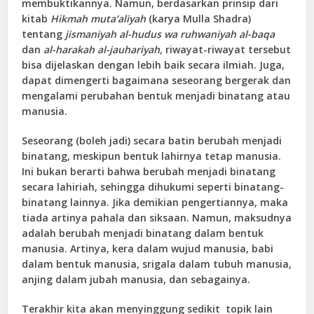
membuktikannya. Namun, berdasarkan prinsip dari
kitab
Hikmah muta’aliyah
(karya Mulla Shadra)
tentang
jismaniyah al-hudus wa ruhwaniyah al-baqa
dan
al-harakah al-jauhariyah,
riwayat-riwayat tersebut
bisa dijelaskan dengan lebih baik secara ilmiah. Juga,
dapat dimengerti bagaimana seseorang bergerak dan
mengalami perubahan bentuk menjadi binatang atau
manusia.
Seseorang (boleh jadi) secara batin berubah menjadi
binatang, meskipun bentuk lahirnya tetap manusia.
Ini bukan berarti bahwa berubah menjadi binatang
secara lahiriah, sehingga dihukumi seperti binatang-
binatang lainnya. Jika demikian pengertiannya, maka
tiada artinya pahala dan siksaan. Namun, maksudnya
adalah berubah menjadi binatang dalam bentuk
manusia. Artinya, kera dalam wujud manusia, babi
dalam bentuk manusia, srigala dalam tubuh manusia,
anjing dalam jubah manusia, dan sebagainya.
Terakhir kita akan menyinggung sedikit topik lain