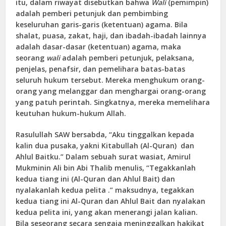
itu, dalam riwayat disebutkan bahwa
Wali
(pemimpin)
adalah pemberi petunjuk dan pembimbing
keseluruhan garis-garis (ketentuan) agama. Bila
shalat, puasa, zakat, haji, dan ibadah-ibadah lainnya
adalah dasar-dasar (ketentuan) agama, maka
seorang
wali
adalah pemberi petunjuk, pelaksana,
penjelas, penafsir, dan pemelihara batas-batas
seluruh hukum tersebut. Mereka menghukum orang-
orang yang melanggar dan menghargai orang-orang
yang patuh perintah. Singkatnya, mereka memelihara
keutuhan hukum-hukum Allah.
Rasulullah SAW bersabda, “Aku tinggalkan kepada
kalin dua pusaka, yakni Kitabullah (Al-Quran) dan
Ahlul Baitku.” Dalam sebuah surat wasiat, Amirul
Mukminin Ali bin Abi Thalib menulis, “Tegakkanlah
kedua tiang ini (Al-Quran dan Ahlul Bait) dan
nyalakanlah kedua pelita .” maksudnya, tegakkan
kedua tiang ini Al-Quran dan Ahlul Bait dan nyalakan
kedua pelita ini, yang akan menerangi jalan kalian.
Bila seseorang secara sengaja meninggalkan hakikat