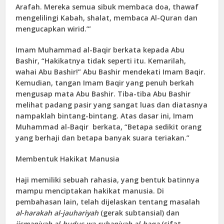
Arafah. Mereka semua sibuk membaca doa, thawaf
mengelilingi Kabah, shalat, membaca Al-Quran dan
mengucapkan wirid.’”
Imam Muhammad al-Baqir berkata kepada Abu
Bashir, “Hakikatnya tidak seperti itu. Kemarilah,
wahai Abu Bashir!” Abu Bashir mendekati Imam Baqir.
Kemudian, tangan Imam Baqir yang penuh berkah
mengusap mata Abu Bashir. Tiba-tiba Abu Bashir
melihat padang pasir yang sangat luas dan diatasnya
nampaklah bintang-bintang. Atas dasar ini, Imam
Muhammad al-Baqir berkata, “Betapa sedikit orang
yang berhaji dan betapa banyak suara teriakan.”
Membentuk Hakikat Manusia
Haji memiliki sebuah rahasia, yang bentuk batinnya
mampu menciptakan hakikat manusia. Di
pembahasan lain, telah dijelaskan tentang masalah
al-harakah al-jauhariyah
(gerak subtansial) dan
jismaniyah al-hudus wa ruhaniyah al-baqa
(sifat