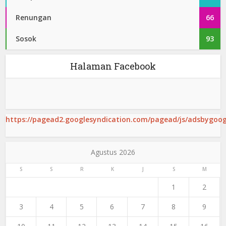
Renungan
66
Sosok
93
Halaman Facebook
https://pagead2.googlesyndication.com/pagead/js/adsbygoogl
Agustus 2026
S
S
R
K
J
S
M
1
2
3
4
5
6
7
8
9