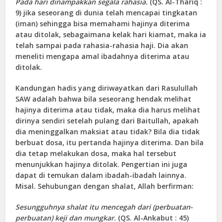
Pada hari dinampakkan segala rahasia.
(QS. Al-Thariq :
9) jika seseorang di dunia telah mencapai tingkatan
(iman) sehingga bisa memahami hajinya diterima
atau ditolak, sebagaimana kelak hari kiamat, maka ia
telah sampai pada rahasia-rahasia haji. Dia akan
meneliti mengapa amal ibadahnya diterima atau
ditolak.
Kandungan hadis yang diriwayatkan dari Rasulullah
SAW adalah bahwa bila seseorang hendak melihat
hajinya diterima atau tidak, maka dia harus melihat
dirinya sendiri setelah pulang dari Baitullah, apakah
dia meninggalkan maksiat atau tidak? Bila dia tidak
berbuat dosa, itu pertanda hajinya diterima. Dan bila
dia tetap melakukan dosa, maka hal tersebut
menunjukkan hajinya ditolak. Pengertian ini juga
dapat di temukan dalam ibadah-ibadah lainnya.
Misal. Sehubungan dengan shalat, Allah berfirman:
Sesungguhnya shalat itu mencegah dari (perbuatan-
perbuatan) keji dan mungkar.
(QS. Al-Ankabut : 45)