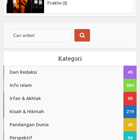
Praktis (2)
Kategori
Dari Redaksi
49
Info Islam
684
Irfan & Akhlak
99
Kisah & Hikmah
219
Pandangan Dunia
48
Perspektif
94