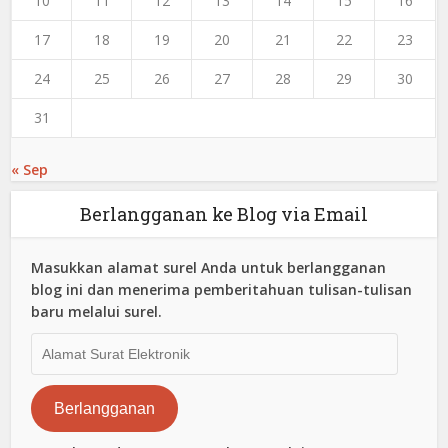
10
11
12
13
14
15
16
17
18
19
20
21
22
23
24
25
26
27
28
29
30
31
« Sep
Berlangganan ke Blog via Email
Masukkan alamat surel Anda untuk berlangganan
blog ini dan menerima pemberitahuan tulisan-tulisan
baru melalui surel.
Alamat
Surat
Elektronik
Berlangganan