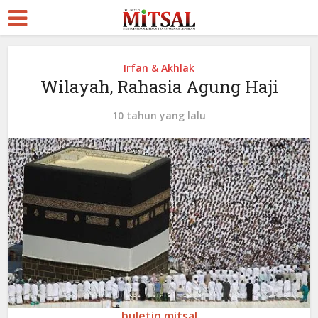
Irfan & Akhlak
Wilayah, Rahasia Agung Haji
10 tahun yang lalu
buletin mitsal