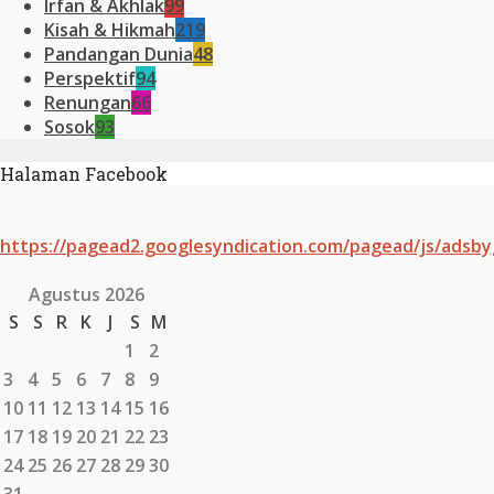
Irfan & Akhlak
99
Kisah & Hikmah
219
Pandangan Dunia
48
Perspektif
94
Renungan
66
Sosok
93
Halaman Facebook
https://pagead2.googlesyndication.com/pagead/js/adsby
Agustus 2026
S
S
R
K
J
S
M
1
2
3
4
5
6
7
8
9
10
11
12
13
14
15
16
17
18
19
20
21
22
23
24
25
26
27
28
29
30
31