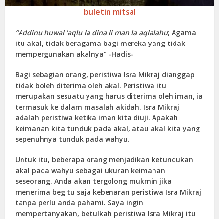
buletin mitsal
“Addinu huwal ‘aqlu la din
a
li
man la aq
l
alah
u
; Agama
itu akal, tidak beragama bagi mereka yang tidak
mempergunakan akalnya” -Hadis-
Bagi sebagian orang, peristiwa Isra Mikraj dianggap
tidak boleh diterima oleh akal. Peristiwa itu
merupakan sesuatu yang harus diterima oleh iman, ia
termasuk ke dalam masalah akidah. Isra Mikraj
adalah peristiwa ketika iman kita diuji. Apakah
keimanan kita tunduk pada akal, atau akal kita yang
sepenuhnya tunduk pada wahyu.
Untuk itu, beberapa orang menjadikan ketundukan
akal pada wahyu sebagai ukuran keimanan
seseorang. Anda akan tergolong mukmin jika
menerima begitu saja kebenaran peristiwa Isra Mikraj
tanpa perlu anda pahami. Saya ingin
mempertanyakan, betulkah peristiwa Isra Mikraj itu