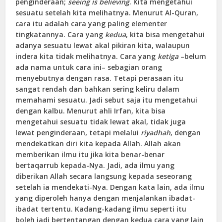
penginderaan;
seeing is believing
. Kita mengetahui
sesuatu setelah kita melihatnya. Menurut Al-Quran,
cara itu adalah cara yang paling elementer
tingkatannya. Cara yang
kedua
, kita bisa mengetahui
adanya sesuatu lewat akal pikiran kita, walaupun
indera kita tidak melihatnya. Cara yang
ketiga
–belum
ada nama untuk cara ini– sebagian orang
menyebutnya dengan rasa. Tetapi perasaan itu
sangat rendah dan bahkan sering keliru dalam
memahami sesuatu. Jadi sebut saja itu mengetahui
dengan kalbu. Menurut ahli Irfan, kita bisa
mengetahui sesuatu tidak lewat akal, tidak juga
lewat penginderaan, tetapi melalui
riyadhah
, dengan
mendekatkan diri kita kepada Allah. Allah akan
memberikan ilmu itu jika kita benar-benar
bertaqarrub kepada-Nya. Jadi, ada ilmu yang
diberikan Allah secara langsung kepada seseorang
setelah ia mendekati-Nya. Dengan kata lain, ada ilmu
yang diperoleh hanya dengan menjalankan ibadat-
ibadat tertentu. Kadang-kadang ilmu seperti itu
boleh jadi bertentangan dengan kedua cara yang lain