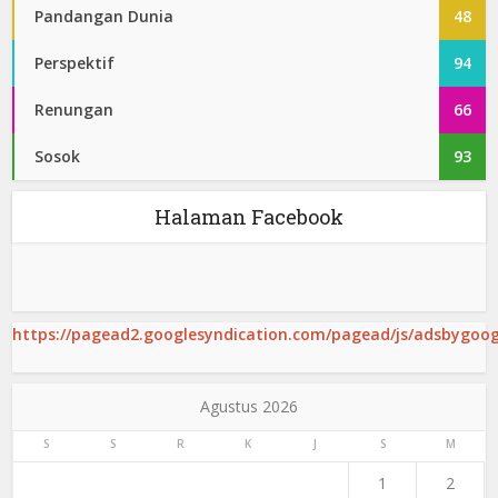
Pandangan Dunia
48
Perspektif
94
Renungan
66
Sosok
93
Halaman Facebook
https://pagead2.googlesyndication.com/pagead/js/adsbygoogl
Agustus 2026
S
S
R
K
J
S
M
1
2