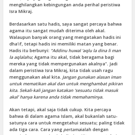
menghilangkan kebingungan anda perihal peristiwa
Isra Mikraj.
Berdasarkan satu hadis, saya sangat percaya bahwa
agama itu sangat mudah diterima oleh akal.
Walaupun banyak orang yang mengatakan hadis ini
dha’if, tetapi hadis ini memiliki matan yang benar.
Hadis itu berbunyi:
“Addinu huwal ‘aqlu la din
a
li
man
la aq
l
alah
u
; Agama itu akal, tidak beragama bagi
mereka yang tidak mempergunakan akalnya”. Jadi
dalam peristiwa Isra Mikraj, kita tidak usah ragu
menggunakan akal kita.
Jangan gunakan alasan iman
untuk mematikan akal dan untuk menghambat pikiran
kita. Sekali-kali jangan katakan ‘sesuatu tidak masuk
akal’ hanya karena anda tidak memahaminya.
Akan tetapi, akal saja tidak cukup. Kita percaya
bahwa di dalam agama Islam, akal bukanlah satu-
satunya cara untuk mengetahui sesuatu; paling tidak
ada tiga cara. Cara yang
pertama
ialah dengan