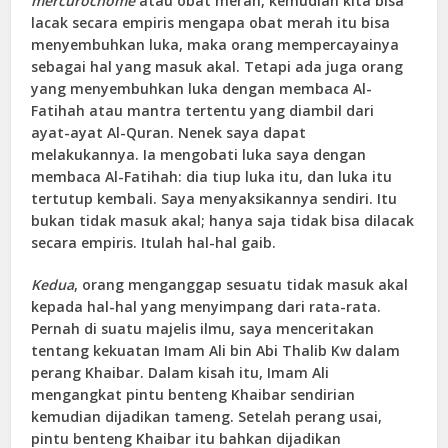
mercurochome
atau obat merah, kemudian kita bisa
lacak secara empiris mengapa obat merah itu bisa
menyembuhkan luka, maka orang mempercayainya
sebagai hal yang masuk akal. Tetapi ada juga orang
yang menyembuhkan luka dengan membaca Al-
Fatihah atau mantra tertentu yang diambil dari
ayat-ayat Al-Quran. Nenek saya dapat
melakukannya. Ia mengobati luka saya dengan
membaca Al-Fatihah: dia tiup luka itu, dan luka itu
tertutup kembali. Saya menyaksikannya sendiri. Itu
bukan tidak masuk akal; hanya saja tidak bisa dilacak
secara empiris. Itulah hal-hal gaib.
Kedua
, orang menganggap sesuatu tidak masuk akal
kepada hal-hal yang menyimpang dari rata-rata.
Pernah di suatu majelis ilmu, saya menceritakan
tentang kekuatan Imam Ali bin Abi Thalib Kw dalam
perang Khaibar. Dalam kisah itu, Imam Ali
mengangkat pintu benteng Khaibar sendirian
kemudian dijadikan tameng. Setelah perang usai,
pintu benteng Khaibar itu bahkan dijadikan