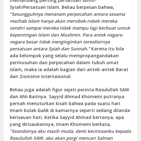
memandang penting persatuan Sunni-
Syiah/Persatuan Islam. Beliau berpesan bahwa,
“Sesungguhnya menanam perpecahan antara sesama
mazhab Islam hanya akan merobek-robek mereka
sendiri sampai mereka tidak mampu lagi berbuat untuk
kepentingan Islam dan Muslimin. Para antek negara-
negara besar tidak menginginkan terealisirnya
persatuan antara Syiah dan Sunnah.”
Karena itu bila
ada kelompok yang selalu mempropangandakan
permusuhan dan perpecahan dalam tubuh umat
Islam, maka ia adalah bagian dari antek-antek Barat
dan Zionisme internasional.
Beliau juga adalah figur sejati pecinta Rasulullah SAW
dan Ahli Baitnya. Sayyid Ahmad Khomeini putranya
pernah menuturkan kisah bahwa pada suatu hari
Imam bolak-balik di kamarnya seperti sedang dilanda
kerisauan hati. Ketika Sayyid Ahmad bertanya, apa
yang dirisaukannya, Imam Khomeini berkata,
“Seandainya aku masih muda, demi kecintaanku kepada
Rasulullah SAW, aku akan pergi mencari Salman