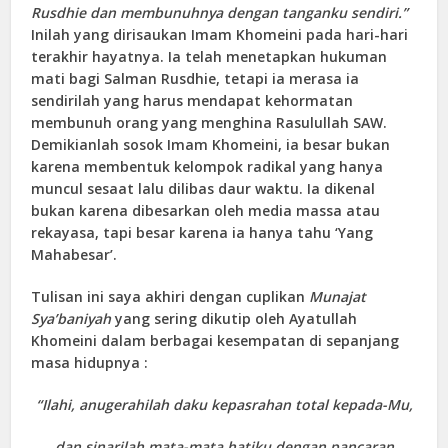
Rusdhie dan membunuhnya dengan tanganku sendiri.”
Inilah yang dirisaukan Imam Khomeini pada hari-hari
terakhir hayatnya. Ia telah menetapkan hukuman
mati bagi Salman Rusdhie, tetapi ia merasa ia
sendirilah yang harus mendapat kehormatan
membunuh orang yang menghina Rasulullah SAW.
Demikianlah sosok Imam Khomeini, ia besar bukan
karena membentuk kelompok radikal yang hanya
muncul sesaat lalu dilibas daur waktu. Ia dikenal
bukan karena dibesarkan oleh media massa atau
rekayasa, tapi besar karena ia hanya tahu ‘Yang
Mahabesar’.
Tulisan ini saya akhiri dengan cuplikan
Munajat
Sya’baniyah
yang sering dikutip oleh Ayatullah
Khomeini dalam berbagai kesempatan di sepanjang
masa hidupnya :
“Ilahi, anugerahilah daku kepasrahan total kepada-Mu,
dan sinarilah mata-mata hatiku dengan pancaran