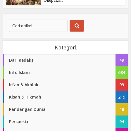
Dilupakan
Kategori
Dari Redaksi
49
Info Islam
684
Irfan & Akhlak
99
Kisah & Hikmah
219
Pandangan Dunia
48
Perspektif
94