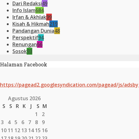
Dari Redaksi
49
Info Islam
684
Irfan & Akhlak
99
Kisah & Hikmah
219
Pandangan Dunia
48
Perspektif
94
Renungan
66
Sosok
93
Halaman Facebook
https://pagead2.googlesyndication.com/pagead/js/adsby
Agustus 2026
S
S
R
K
J
S
M
1
2
3
4
5
6
7
8
9
10
11
12
13
14
15
16
17
18
19
20
21
22
23