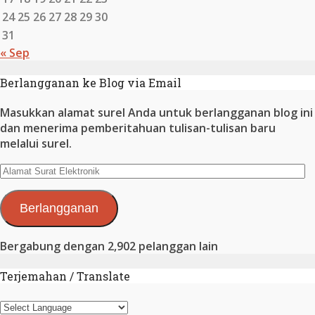
24
25
26
27
28
29
30
31
« Sep
Berlangganan ke Blog via Email
Masukkan alamat surel Anda untuk berlangganan blog ini
dan menerima pemberitahuan tulisan-tulisan baru
melalui surel.
Alamat
Surat
Elektronik
Berlangganan
Bergabung dengan 2,902 pelanggan lain
Terjemahan / Translate