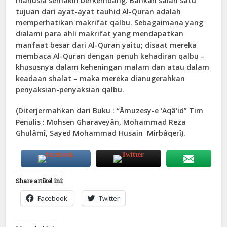
manusia semakin berkembang. Bahkan salah satu
tujuan dari ayat-ayat tauhid Al-Quran adalah
memperhatikan makrifat qalbu. Sebagaimana yang
dialami para ahli makrifat yang mendapatkan
manfaat besar dari Al-Quran yaitu; disaat mereka
membaca Al-Quran dengan penuh kehadiran qalbu –
khususnya dalam keheningan malam dan atau dalam
keadaan shalat – maka mereka dianugerahkan
penyaksian-penyaksian qalbu.
(Diterjermahkan dari Buku : “Ămuzesy-e ‘Aqâ‘id” Tim
Penulis : Mohsen Gharaveyân, Mohammad Reza
Ghulâmî, Sayed Mohammad Husain Mirbâqerî).
Share artikel ini:
Facebook
Twitter