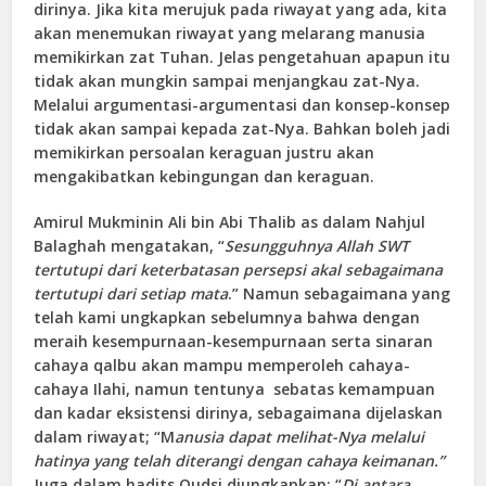
dirinya. Jika kita merujuk pada riwayat yang ada, kita
akan menemukan riwayat yang melarang manusia
memikirkan zat Tuhan. Jelas pengetahuan apapun itu
tidak akan mungkin sampai menjangkau zat-Nya.
Melalui argumentasi-argumentasi dan konsep-konsep
tidak akan sampai kepada zat-Nya. Bahkan boleh jadi
memikirkan persoalan keraguan justru akan
mengakibatkan kebingungan dan keraguan.
Amirul Mukminin Ali bin Abi Thalib as dalam Nahjul
Balaghah mengatakan, “
Sesungguhnya Allah SWT
tertutupi dari keterbatasan persepsi akal sebagaimana
tertutupi dari setiap mata
.” Namun sebagaimana yang
telah kami ungkapkan sebelumnya bahwa dengan
meraih kesempurnaan-kesempurnaan serta sinaran
cahaya qalbu akan mampu memperoleh cahaya-
cahaya Ilahi, namun tentunya sebatas kemampuan
dan kadar eksistensi dirinya, sebagaimana dijelaskan
dalam riwayat; “M
anusia dapat melihat-Nya melalui
hatinya yang telah diterangi dengan cahaya keimanan.”
Juga dalam hadits Qudsi diungkapkan; “
Di antara