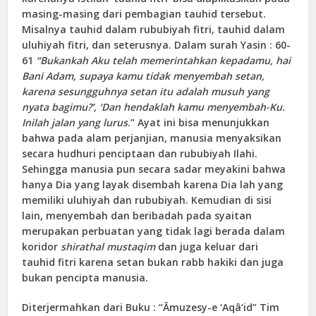
masing-masing dari pembagian tauhid tersebut.
Misalnya tauhid dalam rububiyah fitri, tauhid dalam
uluhiyah fitri, dan seterusnya. Dalam surah Yasin : 60-
61
“Bukankah Aku telah memerintahkan kepadamu, hai
Bani Adam, supaya kamu tidak menyembah setan,
karena sesungguhnya setan itu adalah musuh yang
nyata bagimu?’, ‘Dan hendaklah kamu menyembah-Ku.
Inilah jalan yang lurus
.” Ayat ini bisa menunjukkan
bahwa pada alam perjanjian, manusia menyaksikan
secara hudhuri penciptaan dan rububiyah Ilahi.
Sehingga manusia pun secara sadar meyakini bahwa
hanya Dia yang layak disembah karena Dia lah yang
memiliki uluhiyah dan rububiyah. Kemudian di sisi
lain, menyembah dan beribadah pada syaitan
merupakan perbuatan yang tidak lagi berada dalam
koridor
shirathal mustaqim
dan juga keluar dari
tauhid fitri karena setan bukan rabb hakiki dan juga
bukan pencipta manusia.
Diterjermahkan dari Buku : “Ămuzesy-e ‘Aqâ‘id” Tim