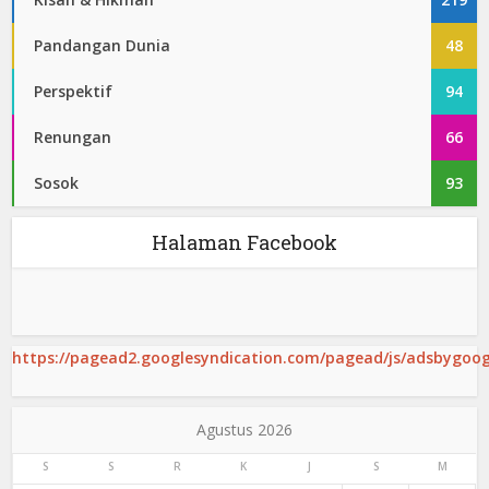
Pandangan Dunia
48
Perspektif
94
Renungan
66
Sosok
93
Halaman Facebook
https://pagead2.googlesyndication.com/pagead/js/adsbygoogl
Agustus 2026
S
S
R
K
J
S
M