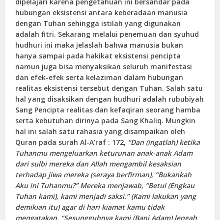
dipelajari karena pengetahuan ini bersandar pada
hubungan eksistensi antara keberadaan manusia
dengan Tuhan sehingga istilah yang digunakan
adalah fitri. Sekarang melalui penemuan dan syuhud
hudhuri ini maka jelaslah bahwa manusia bukan
hanya sampai pada hakikat eksistensi pencipta
namun juga bisa menyaksikan seluruh manifestasi
dan efek-efek serta kelaziman dalam hubungan
realitas eksistensi tersebut dengan Tuhan. Salah satu
hal yang disaksikan dengan hudhuri adalah rububiyah
Sang Pencipta realitas dan kefaqiran seorang hamba
serta kebutuhan dirinya pada Sang Khaliq. Mungkin
hal ini salah satu rahasia yang disampaikan oleh
Quran pada surah Al-A’raf : 172,
“Dan (ingatlah) ketika
Tuhanmu mengeluarkan keturunan anak-anak Adam
dari sulbi mereka dan Allah mengambil kesaksian
terhadap jiwa mereka (seraya berfirman), “Bukankah
Aku ini Tuhanmu?” Mereka menjawab, “Betul (Engkau
Tuhan kami), kami menjadi saksi.” (Kami lakukan yang
demikian itu) agar di hari kiamat kamu tidak
mengatakan, “Sesungguhnya kami (Bani Adam) lengah