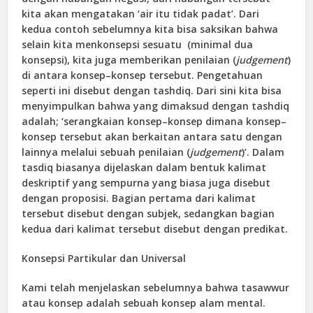
kita akan mengatakan ‘air itu tidak padat’. Dari
kedua contoh sebelumnya kita bisa saksikan bahwa
selain kita menkonsepsi sesuatu (minimal dua
konsepsi), kita juga memberikan penilaian (
judgement
)
di antara konsep–konsep tersebut. Pengetahuan
seperti ini disebut dengan tashdiq. Dari sini kita bisa
menyimpulkan bahwa yang dimaksud dengan tashdiq
adalah; ‘serangkaian konsep–konsep dimana konsep–
konsep tersebut akan berkaitan antara satu dengan
lainnya melalui sebuah penilaian (
judgement
)’. Dalam
tasdiq biasanya dijelaskan dalam bentuk kalimat
deskriptif yang sempurna yang biasa juga disebut
dengan proposisi. Bagian pertama dari kalimat
tersebut disebut dengan subjek, sedangkan bagian
kedua dari kalimat tersebut disebut dengan predikat.
Konsepsi
P
artikular dan
U
niversal
Kami telah menjelaskan sebelumnya bahwa tasawwur
atau konsep adalah sebuah konsep alam mental.