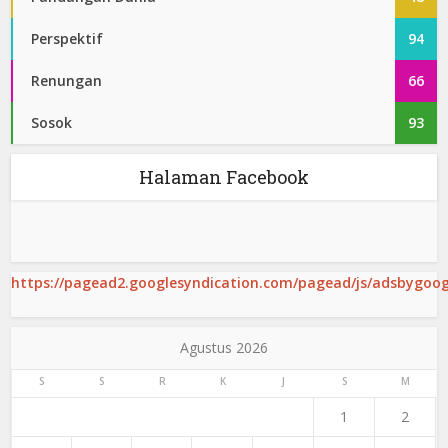
Perspektif
94
Renungan
66
Sosok
93
Halaman Facebook
https://pagead2.googlesyndication.com/pagead/js/adsbygoogl
Agustus 2026
S
S
R
K
J
S
M
1
2