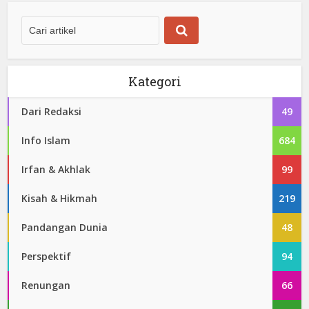
Kategori
Dari Redaksi
49
Info Islam
684
Irfan & Akhlak
99
Kisah & Hikmah
219
Pandangan Dunia
48
Perspektif
94
Renungan
66