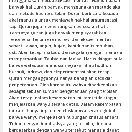
menggunakan metode eksperimentasi. Namun dalam
banyak hal Quran banyak menggunakan metode akal
dan metode hudhuri. Selain Quran berbicara kepada
akal manusia untuk menjawab hal-hal argumentasi
tapi Quran juga mementingkan persoalan hati.
Tentunya Quran juga banyak mengisyarahkan
fenomena-fenomena indrawi dan eksperimentasi
seperti, awan, angin, hujan, kehidupan tumbuhan,
dst. Akan tetapi maksud dari segalanya agar manusia
memperhatikan Tauhid dan Ma’ad. Harus diingat pula
bahwa walaupun manusia meyakini ilmu hudhuri,
hushuli, indrawi, dan eksperimentasi akan tetapi
Quran menganggapnya hanya bahagian kecil dari
pengetahuan. Oleh karena itu wahyu diperkenalkan
sebagai sebuah sumber pengetahuan yang terpisah.
Akan tetapi dalam kesempatan ini kami tidak ingin
menjelaskan wahyu secara detail. Dalam kesempatan
ini kami hanya ingin menjelaskannya secara global
bahwa wahyu menjelaskan hubungan khusus antara
Tuhan dengan hamba-Nya yang terpilih, dimana
berdasarkan dengan wahyu tersebut manusia dapat