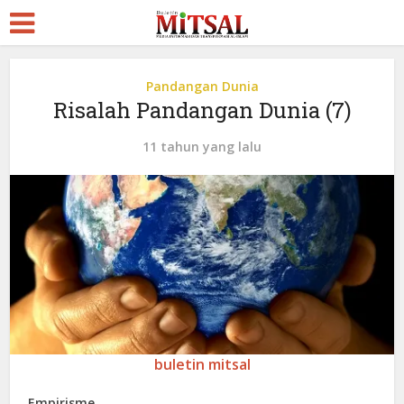
Pandangan Dunia
Risalah Pandangan Dunia (7)
11 tahun yang lalu
buletin mitsal
Empirisme