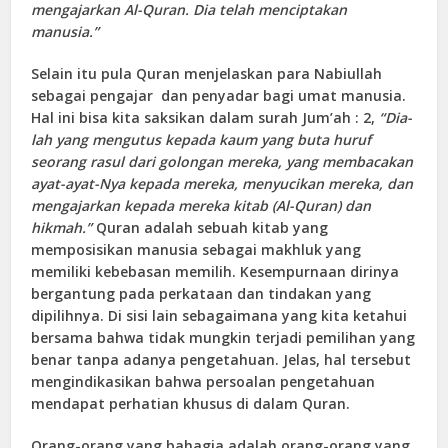
mengajarkan
Al-Quran. Dia telah menciptakan
manusia
.”
Selain itu pula Quran menjelaskan para Nabiullah
sebagai pengajar dan penyadar bagi umat manusia.
Hal ini bisa kita saksikan dalam surah Jum’ah : 2,
“
Dia-
lah yang mengutus kepada kaum yang buta huruf
seorang rasul dari golongan mereka, yang membacakan
ayat-ayat-Nya kepada mereka, menyucikan mereka, dan
mengajarkan kepada mereka kitab (Al-Quran) dan
hikmah
.”
Quran adalah sebuah kitab yang
memposisikan manusia sebagai makhluk yang
memiliki kebebasan memilih. Kesempurnaan dirinya
bergantung pada perkataan dan tindakan yang
dipilihnya. Di sisi lain sebagaimana yang kita ketahui
bersama bahwa tidak mungkin terjadi pemilihan yang
benar tanpa adanya pengetahuan. Jelas, hal tersebut
mengindikasikan bahwa persoalan pengetahuan
mendapat perhatian khusus di dalam Quran.
Orang-orang yang bahagia adalah orang-orang yang