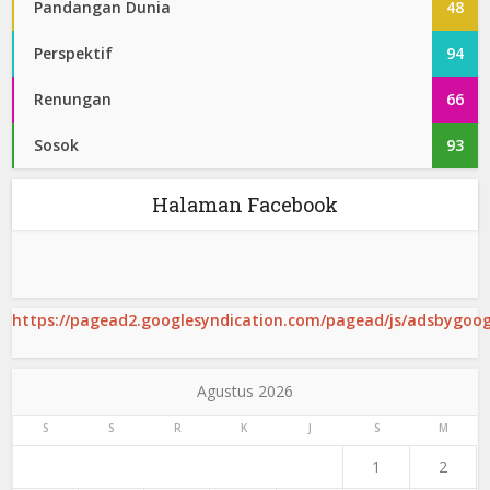
Pandangan Dunia
48
Perspektif
94
Renungan
66
Sosok
93
Halaman Facebook
https://pagead2.googlesyndication.com/pagead/js/adsbygoogl
Agustus 2026
S
S
R
K
J
S
M
1
2