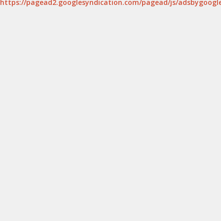
https://pagead2.googlesyndication.com/pagead/js/adsbygoogle