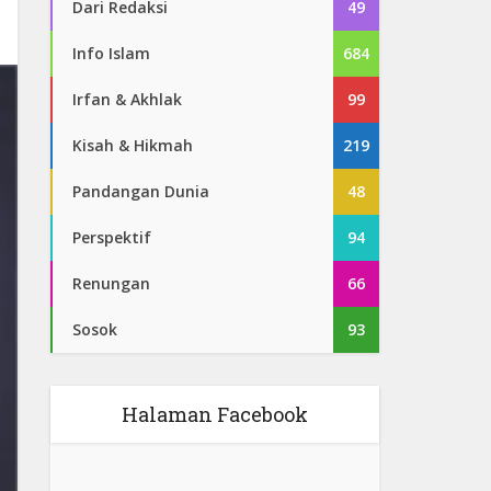
Dari Redaksi
49
Info Islam
684
Irfan & Akhlak
99
Kisah & Hikmah
219
Pandangan Dunia
48
Perspektif
94
Renungan
66
Sosok
93
Halaman Facebook