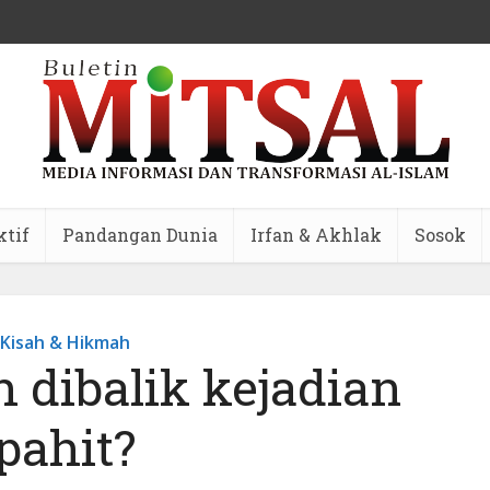
ktif
Pandangan Dunia
Irfan & Akhlak
Sosok
Kisah & Hikmah
 dibalik kejadian
pahit?