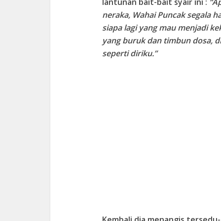
lantunan bait-bait syair ini :
“A
neraka, Wahai Puncak segala ha
siapa lagi yang mau menjadi k
yang buruk dan timbun dosa, di
seperti diriku.”
Kembali dia menangis tersedu-