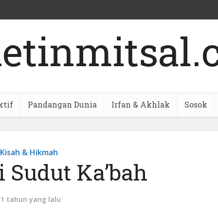
ktif
Pandangan Dunia
Irfan & Akhlak
Sosok
Kisah & Hikmah
i Sudut Ka’bah
11 tahun yang lalu