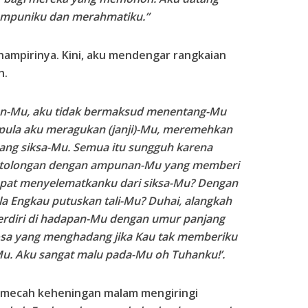
mpuniku dan merahmatiku.”
ampirinya. Kini, aku mendengar rangkaian
h.
n-Mu, aku tidak bermaksud menentang-Mu
pula aku meragukan (janji)-Mu, meremehkan
tang siksa-Mu. Semua itu sungguh karena
pertolongan dengan ampunan-Mu yang memberi
apat menyelematkanku dari siksa-Mu? Dengan
ila Engkau putuskan tali-Mu? Duhai, alangkah
berdiri di hadapan-Mu dengan umur panjang
osa yang menghadang jika Kau tak memberiku
u. Aku sangat malu pada-Mu oh Tuhanku!’.
emecah keheningan malam mengiringi