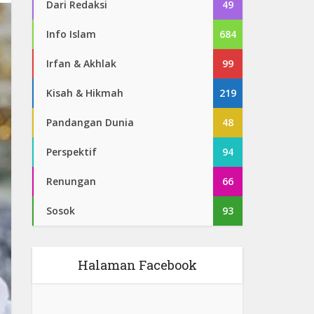
Dari Redaksi
49
Info Islam
684
Irfan & Akhlak
99
Kisah & Hikmah
219
Pandangan Dunia
48
Perspektif
94
Renungan
66
Sosok
93
Halaman Facebook