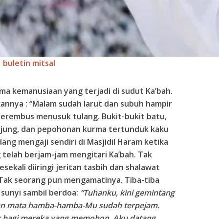
buletin mitsal
ama kemanusiaan yang terjadi di sudut Ka’bah.
annya : “Malam sudah larut dan subuh hampir
berembus menusuk tulang. Bukit-bukit batu,
ujung, dan pepohonan kurma tertunduk kaku
dang mengaji sendiri di Masjidil Haram ketika
telah berjam-jam mengitari Ka’bah. Tak
sekali diiringi jeritan tasbih dan shalawat
 Tak seorang pun mengamatinya. Tiba-tiba
sunyi sambil berdoa:
“Tuhanku, kini gemintang
 dan mata hamba-hamba-Mu sudah terpejam.
r bagi mereka yang memohon. Aku datang