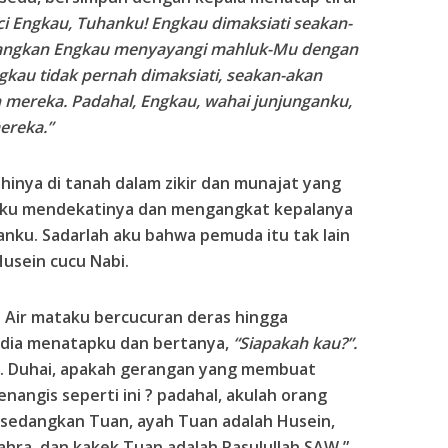
i Engkau, Tuhanku! Engkau dimaksiati seakan-
Sedangkan Engkau menyayangi mahluk-Mu dengan
gkau tidak pernah dimaksiati, seakan-akan
mereka. Padahal, Engkau, wahai junjunganku,
ereka.”
hinya di tanah dalam zikir dan munajat yang
, aku mendekatinya dan mengangkat kepalanya
nku. Sadarlah aku bahwa pemuda itu tak lain
 Husein cucu Nabi.
 Air mataku bercucuran deras hingga
 dia menatapku dan bertanya,
“Siapakah kau?”.
l. Duhai, apakah gerangan yang membuat
angis seperti ini ? padahal, akulah orang
 sedangkan Tuan, ayah Tuan adalah Husein,
ahra, dan kakek Tuan adalah Rasulullah SAW.”