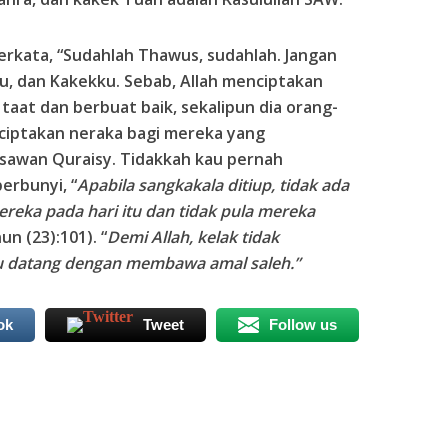
rkata, “Sudahlah Thawus, sudahlah. Jangan
bu, dan Kakekku. Sebab, Allah menciptakan
taat dan berbuat baik, sekalipun dia orang-
ciptakan neraka bagi mereka yang
gsawan Quraisy. Tidakkah kau pernah
erbunyi, “
Apabila sangkakala ditiup, tidak ada
mereka pada hari itu dan tidak pula mereka
un (23):101). “
Demi Allah, kelak tidak
au datang dengan membawa amal saleh.”
ok
Tweet
Follow us