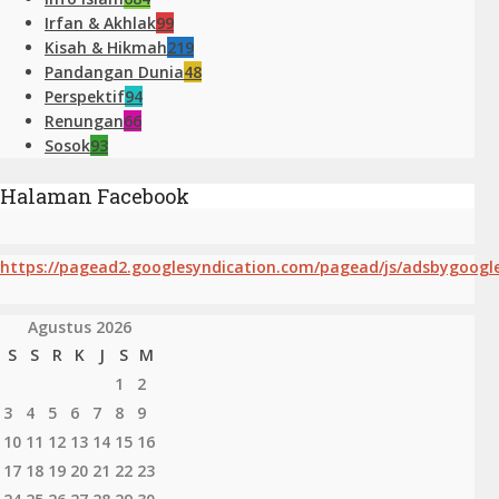
Irfan & Akhlak
99
Kisah & Hikmah
219
Pandangan Dunia
48
Perspektif
94
Renungan
66
Sosok
93
Halaman Facebook
https://pagead2.googlesyndication.com/pagead/js/adsbygoogle
Agustus 2026
S
S
R
K
J
S
M
1
2
3
4
5
6
7
8
9
10
11
12
13
14
15
16
17
18
19
20
21
22
23