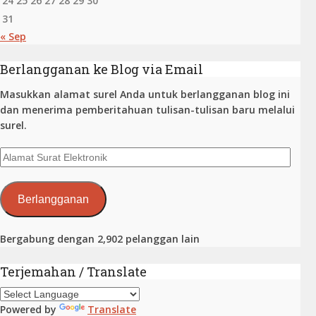
24
25
26
27
28
29
30
31
« Sep
Berlangganan ke Blog via Email
Masukkan alamat surel Anda untuk berlangganan blog ini
dan menerima pemberitahuan tulisan-tulisan baru melalui
surel.
Alamat
Surat
Elektronik
Berlangganan
Bergabung dengan 2,902 pelanggan lain
Terjemahan / Translate
Powered by
Translate