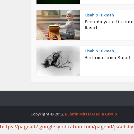
Kisah & Hikmah
Pemuda yang Dirind
Rasul
Kisah & Hikmah
Berlama-lama Sujud
Copyright © 2012.
Buletin Mitsal Media Group
https://pagead2.googlesyndication.com/pagead/js/adsby