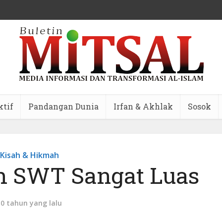
ktif
Pandangan Dunia
Irfan & Akhlak
Sosok
Kisah & Hikmah
h SWT Sangat Luas
10 tahun yang lalu