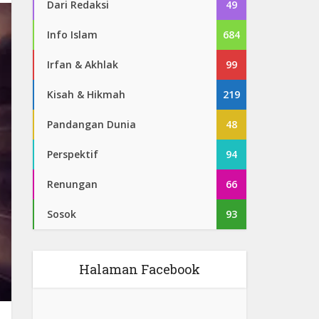
Dari Redaksi
49
Info Islam
684
Irfan & Akhlak
99
Kisah & Hikmah
219
Pandangan Dunia
48
Perspektif
94
Renungan
66
Sosok
93
Halaman Facebook