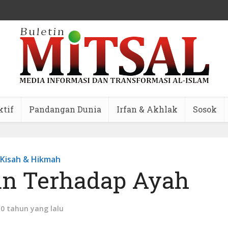
ktif
Pandangan Dunia
Irfan & Akhlak
Sosok
Kisah & Hikmah
n Terhadap Ayah
10 tahun yang lalu