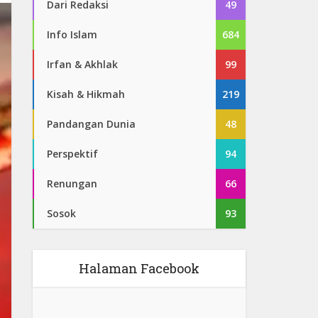
Dari Redaksi
49
Info Islam
684
Irfan & Akhlak
99
Kisah & Hikmah
219
Pandangan Dunia
48
Perspektif
94
Renungan
66
Sosok
93
Halaman Facebook