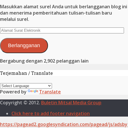
Masukkan alamat surel Anda untuk berlangganan blog ini
dan menerima pemberitahuan tulisan-tulisan baru
melalui surel.
Alamat
Surat
Elektronik
Berlangganan
Bergabung dengan 2,902 pelanggan lain
Terjemahan / Translate
Powered by
Translate
Copyright © 2012.
Buletin Mitsal Media Group
Click here to add footer navigation
https://pagead2.googlesyndication.com/pagead/js/adsby