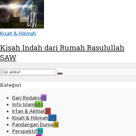
Kisah & Hikmah
Kisah Indah dari Rumah Rasulullah
SAW
Kategori
Dari Redaksi
49
Info Islam
684
Irfan & Akhlak
99
Kisah & Hikmah
219
Pandangan Dunia
48
Perspektif
94