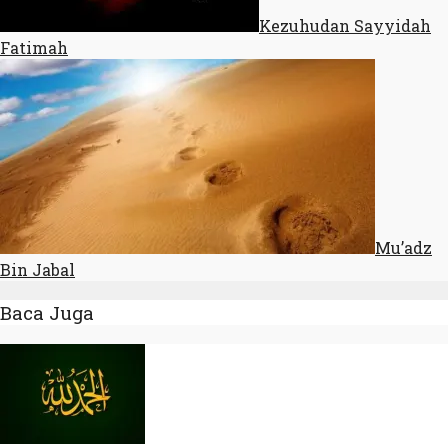
Kezuhudan Sayyidah
Fatimah
Mu’adz
Bin Jabal
Baca Juga