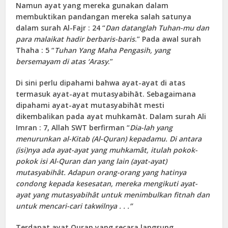
Namun ayat yang mereka gunakan dalam
membuktikan pandangan mereka salah satunya
dalam surah Al-Fajr : 24 “
Dan datanglah Tuhan-mu dan
para malaikat hadir berbaris-baris
.” Pada awal surah
Thaha : 5 “
Tuhan Yang Maha Pengasih, yang
bersemayam di atas ‘Arasy
.”
Di sini perlu dipahami bahwa ayat-ayat di atas
termasuk ayat-ayat mutasyabihāt. Sebagaimana
dipahami ayat-ayat mutasyabihāt mesti
dikembalikan pada ayat muhkamāt. Dalam surah Ali
Imran : 7, Allah SWT berfirman “
Dia-lah yang
menurunkan al-Kitab (Al-Quran) kepadamu. Di antara
(isi)nya ada ayat-ayat yang muhkamât, itulah pokok-
pokok isi Al-Quran dan yang lain (ayat-ayat)
mutasyabihât. Adapun orang-orang yang hatinya
condong kepada kesesatan, mereka mengikuti ayat-
ayat yang mutasyabihât untuk menimbulkan fitnah dan
untuk mencari-cari takwilnya . . .”
Terdapat ayat Quran yang secara langsung