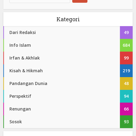
Kategori
Dari Redaksi
49
Info Islam
684
Irfan & Akhlak
99
Kisah & Hikmah
219
Pandangan Dunia
48
Perspektif
94
Renungan
66
Sosok
93